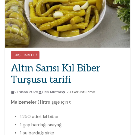
TURŞU TARIFLERI
Altın Sarısı Kıl Biber
Turşusu tarifi
21 Nisan 2025
Cep Mutfak
170 Görüntüleme
Malzemeler
(1 litre şişe için):
1.250 adet kıl biber
1 çay bardağı sıvıyağ
1 su bardağı sirke