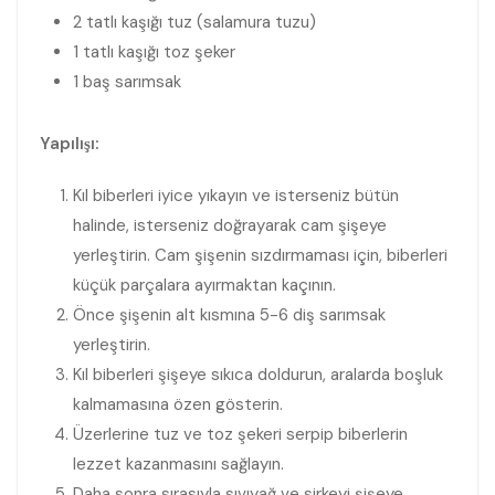
2 tatlı kaşığı tuz (salamura tuzu)
1 tatlı kaşığı toz şeker
1 baş sarımsak
Yapılışı:
Kıl biberleri iyice yıkayın ve isterseniz bütün
halinde, isterseniz doğrayarak cam şişeye
yerleştirin. Cam şişenin sızdırmaması için, biberleri
küçük parçalara ayırmaktan kaçının.
Önce şişenin alt kısmına 5-6 diş sarımsak
yerleştirin.
Kıl biberleri şişeye sıkıca doldurun, aralarda boşluk
kalmamasına özen gösterin.
Üzerlerine tuz ve toz şekeri serpip biberlerin
lezzet kazanmasını sağlayın.
Daha sonra sırasıyla sıvıyağ ve sirkeyi şişeye