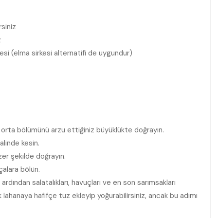
rsiniz
z
kesi (elma sirkesi alternatifi de uygundur)
ve orta bölümünü arzu ettiğiniz büyüklükte doğrayın.
halinde kesin.
zer şekilde doğrayın.
çalara bölün.
rdından salatalıkları, havuçları ve en son sarımsakları
ak lahanaya hafifçe tuz ekleyip yoğurabilirsiniz, ancak bu adımı