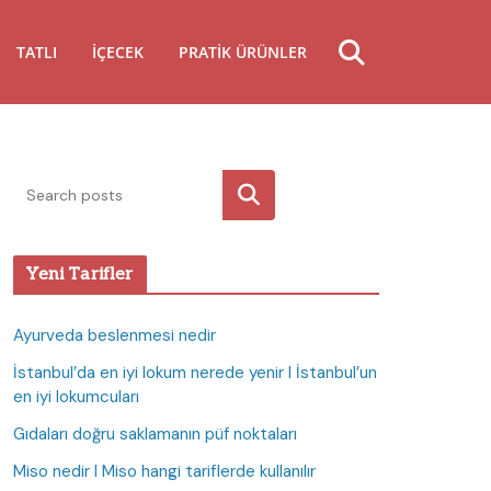
TATLI
İÇECEK
PRATIK ÜRÜNLER
Ara
Yeni Tarifler
Ayurveda beslenmesi nedir
İstanbul’da en iyi lokum nerede yenir I İstanbul’un
en iyi lokumcuları
Gıdaları doğru saklamanın püf noktaları
Miso nedir I Miso hangi tariflerde kullanılır