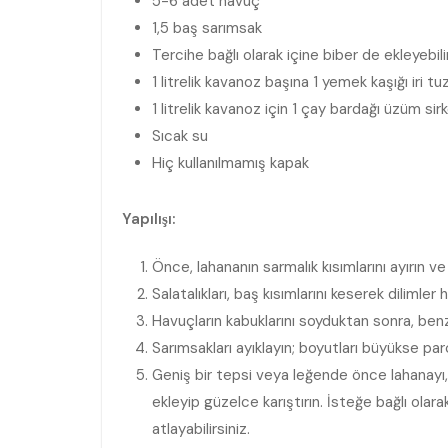
5-6 adet havuç
1,5 baş sarımsak
Tercihe bağlı olarak içine biber de ekleyebili
1 litrelik kavanoz başına 1 yemek kaşığı iri tu
1 litrelik kavanoz için 1 çay bardağı üzüm sir
Sıcak su
Hiç kullanılmamış kapak
Yapılışı:
Önce, lahananın sarmalık kısımlarını ayırın 
Salatalıkları, baş kısımlarını keserek dilimler 
Havuçların kabuklarını soyduktan sonra, ben
Sarımsakları ayıklayın; boyutları büyükse par
Geniş bir tepsi veya leğende önce lahanayı, a
ekleyip güzelce karıştırın. İsteğe bağlı olar
atlayabilirsiniz.