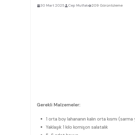
30 Mart 2025
Cep Mutfak
209 Görüntüleme
Gerekli Malzemeler:
1 orta boy lahananın kalın orta kısmı (sarma y
Yaklaşık 1 kilo kornişon salatalık