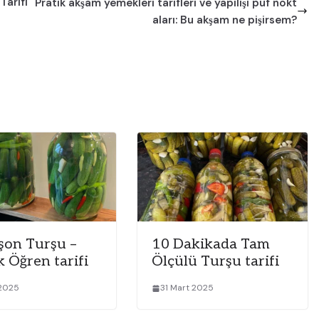
Tarifi
Pratik akşam yemekleri tarifleri ve yapılışı püf nokt
aları: Bu akşam ne pişirsem?
şon Turşu –
10 Dakikada Tam
 Öğren tarifi
Ölçülü Turşu tarifi
 2025
31 Mart 2025