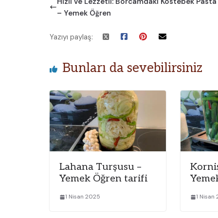
Hızlı ve Lezzetli: Borcamdaki Köstebek Pasta 
– Yemek Öğren
Yazıyı paylaş:
Bunları da sevebilirsiniz
Lahana Turşusu –
Korni
Yemek Öğren tarifi
Yemek
1 Nisan 2025
1 Nisan