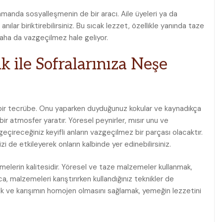
amanda sosyalleşmenin de bir aracı. Aile üyeleri ya da
anılar biriktirebilirsiniz. Bu sıcak lezzet, özellikle yanında taze
daha da vazgeçilmez hale geliyor.
 ile Sofralarınıza Neşe
bir tecrübe. Onu yaparken duyduğunuz kokular ve kaynadıkça
bir atmosfer yaratır. Yöresel peynirler, mısır unu ve
eçireceğiniz keyifli anların vazgeçilmez bir parçası olacaktır.
izi de etkileyerek onların kalbinde yer edinebilirsiniz.
elerin kalitesidir. Yöresel ve taze malzemeler kullanmak,
a, malzemeleri karıştırırken kullandığınız teknikler de
ek ve karışımın homojen olmasını sağlamak, yemeğin lezzetini