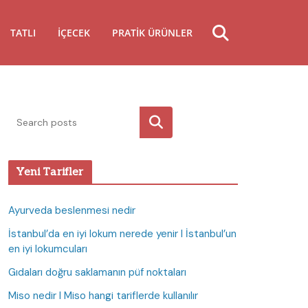
TATLI
İÇECEK
PRATIK ÜRÜNLER
Ara
Yeni Tarifler
Ayurveda beslenmesi nedir
İstanbul’da en iyi lokum nerede yenir I İstanbul’un
en iyi lokumcuları
Gıdaları doğru saklamanın püf noktaları
Miso nedir I Miso hangi tariflerde kullanılır