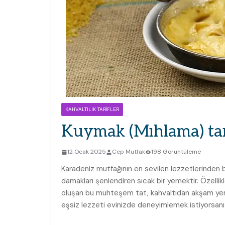
KAHVALTILIK TARIFLER
Kuymak (Mıhlama) tar
12 Ocak 2025
Cep Mutfak
198 Görüntüleme
Karadeniz mutfağının en sevilen lezzetlerinden 
damakları şenlendiren sıcak bir yemektir. Özellik
oluşan bu muhteşem tat, kahvaltıdan akşam yeme
eşsiz lezzeti evinizde deneyimlemek istiyorsanız,