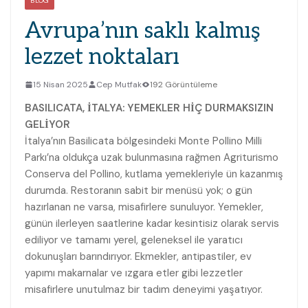
BLOG
Avrupa’nın saklı kalmış
lezzet noktaları
15 Nisan 2025
Cep Mutfak
192 Görüntüleme
BASILICATA, İTALYA: YEMEKLER HİÇ DURMAKSIZIN
GELİYOR
İtalya’nın Basilicata bölgesindeki Monte Pollino Milli
Parkı’na oldukça uzak bulunmasına rağmen Agriturismo
Conserva del Pollino, kutlama yemekleriyle ün kazanmış
durumda. Restoranın sabit bir menüsü yok; o gün
hazırlanan ne varsa, misafirlere sunuluyor. Yemekler,
günün ilerleyen saatlerine kadar kesintisiz olarak servis
ediliyor ve tamamı yerel, geleneksel ile yaratıcı
dokunuşları barındırıyor. Ekmekler, antipastiler, ev
yapımı makarnalar ve ızgara etler gibi lezzetler
misafirlere unutulmaz bir tadım deneyimi yaşatıyor.