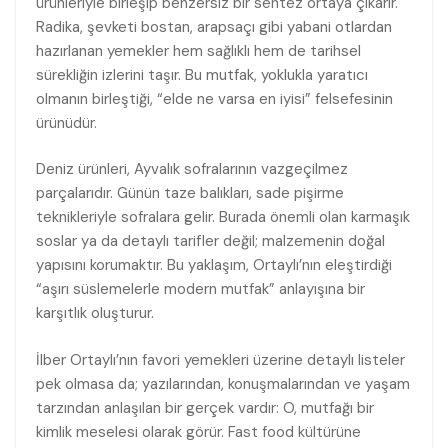
ürünleriyle birleşip benzersiz bir sentez ortaya çıkarır.
Radika, şevketi bostan, arapsaçı gibi yabani otlardan
hazırlanan yemekler hem sağlıklı hem de tarihsel
sürekliğin izlerini taşır. Bu mutfak, yoklukla yaratıcı
olmanın birleştiği, “elde ne varsa en iyisi” felsefesinin
ürünüdür.
Deniz ürünleri, Ayvalık sofralarının vazgeçilmez
parçalarıdır. Günün taze balıkları, sade pişirme
teknikleriyle sofralara gelir. Burada önemli olan karmaşık
soslar ya da detaylı tarifler değil; malzemenin doğal
yapısını korumaktır. Bu yaklaşım, Ortaylı’nın eleştirdiği
“aşırı süslemelerle modern mutfak” anlayışına bir
karşıtlık oluşturur.
İlber Ortaylı’nın favori yemekleri üzerine detaylı listeler
pek olmasa da; yazılarından, konuşmalarından ve yaşam
tarzından anlaşılan bir gerçek vardır: O, mutfağı bir
kimlik meselesi olarak görür. Fast food kültürüne