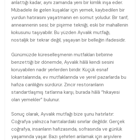
anlattığı kadar, aynı zamanda yeni bir kimlik inşa eder.
Mübadele ile gelen kuşaklar için yemek, kaybedilen bir
yurdun hatırasını yaşatmanın en somut yoludur. Bir tarif,
anneannenin sesi; bir pişirme tekniği, eski bir mahallenin
kokusunu taşıyabilir. Bu yüzden Ayvalık mutfağı,
nostaljik bir tekrar değil, yaşayan bir belleğin ifadesidir.
Günümüzde küreselleşmenin mutfakları birbirine
benzettiği bir dönemde, Ayvalık hâlâ kendi sesini
koruyabilen nadir yerlerden biridir. Küçük esnaf
lokantalarında, ev mutfaklarında ve yerel pazarlarda bu
hafıza canlılığını sürdürür. Zincir restoranların
standartlaşmış tatlarına karşı, burada hâlâ “hikayesi
olan yemekler” bulunur.
Sonuç olarak, Ayvalık mutfağı bize şunu hatırlatır:
Coğrafya yalnızca haritalardaki sınırlar değildir. Gerçek
coğrafya, insanların hafızasında, sofrasında ve günlük
yaşamında yaşar. Bazı şehirleri anlamak için arşivlere