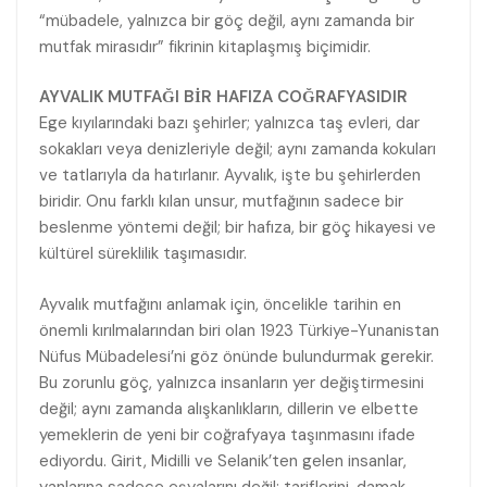
“mübadele, yalnızca bir göç değil, aynı zamanda bir
mutfak mirasıdır” fikrinin kitaplaşmış biçimidir.
AYVALIK MUTFAĞI BİR HAFIZA COĞRAFYASIDIR
Ege kıyılarındaki bazı şehirler; yalnızca taş evleri, dar
sokakları veya denizleriyle değil; aynı zamanda kokuları
ve tatlarıyla da hatırlanır. Ayvalık, işte bu şehirlerden
biridir. Onu farklı kılan unsur, mutfağının sadece bir
beslenme yöntemi değil; bir hafıza, bir göç hikayesi ve
kültürel süreklilik taşımasıdır.
Ayvalık mutfağını anlamak için, öncelikle tarihin en
önemli kırılmalarından biri olan 1923 Türkiye-Yunanistan
Nüfus Mübadelesi’ni göz önünde bulundurmak gerekir.
Bu zorunlu göç, yalnızca insanların yer değiştirmesini
değil; aynı zamanda alışkanlıkların, dillerin ve elbette
yemeklerin de yeni bir coğrafyaya taşınmasını ifade
ediyordu. Girit, Midilli ve Selanik’ten gelen insanlar,
yanlarına sadece eşyalarını değil; tariflerini, damak