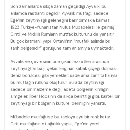
Son zamanlarda sıkça zaman geçirdiği Ayvalık, bu
anlamda rastlantı değildir. Ayvalık mutfağı, sadece
Ege’nin zeytinyağlı geleneğini barındırmakla kalmaz;
1923 Türkiye-Yunanistan Nüfus Mübadelesi ile gelmiş
Giritli ve Midillili Rumların mutfak kültürünü de yansıtır.
Bu çok katmanlı yapı, Ortaylı’nın “mutfak aslında bir
tarih belgesidir” görüşüne tam anlamıyla uymaktadır.
Ayvalık ve çevresinin öne çıkan lezzetleri arasında
zeytinyağlılar başı çeker. Enginar, kabak çiçeği dolması,
deniz börülcesi gibi yemekler; sade ama zarif tatlarıyla
bu mutfağın ruhunu oluşturur. Burada zeytinyağı
sadece bir malzeme değil, adeta bölgenin kimliğini
simgeler. İlber Hoca’nın da sıkça belirttiği gibi, kaliteli bir
zeytinyağı bir bölgenin kültürel derinliğini yansıtır.
Mübadele mutfağı ise bu tabloya ayrı bir renk katar.
Girit mutfağının ot ağırlıklı yapısı, Ege’nin yerel