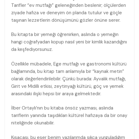
Tarifler “ev mutfağı” geleneğinden beslenir; ölçülerden
ziyade hafıza ve deneyim ön planda tutulur ve göçle
taşınan lezzetlerin dönüşümünü gözler önüne serer.
Bu kitapta bir yemeği öğrenirken, aslında o yemeğin
hangi coğrafyadan kopup nasıl yeni bir kimlik kazandığını
da keşfediyorsunuz.
Özellikle mübadele, Ege mutfağı ve gastronomi kültürü
bağlamında, bu kitap tam anlamıyla bir “kaynak metin”
olarak değerlendirilebilir. Çünkü burada: Ayvalık mutfağı,
Girit ve Midilli etkisi, zeytinyağı kültürü, göç ve yemek
arasındaki ilişki hepsi bir araya gelmektedir.
İlber Ortaylı’nın bu kitaba önsöz yazması, aslında
tariflerin yanında taşıdıkları kültürel hafızaya da bir onay
niteliğinde okunabilir.
Kısacası, bu eser benim yazılarımda sıkça vurguladığım