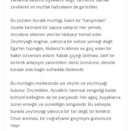
zevklerini ve mutfak hafızalarını da getirdiler.
Bu yüzden Ayvalık mutfağı, basit bir “karışımdan”
ziyade katmanlı bir yapıya sahiptir. Her yemek,
öncekine eklenen yeni bir hikâyeyi temsil eder.
Zeytinyağlı enginar, yalnızca bir sebze yemeği değil;
Ege’nin toprağını, Akdeniz’in iklimini ve göç eden bir
halkın özverisini anlatır. Kabak çiçeği dolması, zarif bir
estetik anlayışını yansıtırken; deniz börülcesi, denizle
kurulan eski bağın sofradaki ifadesidir.
Bu mutfağın merkezinde ise zeytin ve zeytinyağı
bulunur. Zeytinlikler, Ayvalık’ın tarımsal zenginliği kadar
kültürel belleğinin de bir parçasıdır. Her ağaç, kuşaklarca
süren emeğin ve sürekliliğin simgesidir. Bu sebeple,
burada zeytinyağı yalnızca bir tat değil, bir kimliktir.
Onun aroması, bir coğrafyanın geçmişini günümüze
taşır.