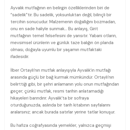
Ayvalık mutfağının en belirgin özelliklerinden biri de
“sadelik”tir. Bu sadelik, yoksunluktan değil, bilinçli bir
tercihin sonucudur. Malzemenin doğallığını bozmadan,
onu en sade haliyle sunmak… Bu anlayış, Girit
mutfağının temel felsefesini de yansıtır. Yabani otların,
mevsimsel ürünlerin ve günlük taze balığın ön planda
olması, doğayla uyumlu bir yaşamın mutfaktaki
ifadesidir.
İlber Ortaylı’nın mutfak anlayışıyla Ayvalık’ın mutfağı
arasında güçlü bir bağ kurmak mümkündür. Ortaylı’nın
belirttiği gibi, bir şehri anlamanın yolu onun mutfağından
geçer; çünkü mutfak, resmi tarihin anlatamadığı
hikayeleri barındırır. Ayvalık’ta bir sofraya
oturduğunuzda, aslında bir tarih kitabının sayfalarını
aralarsınız; ancak burada satırlar yerine tatlar konuşur.
Bu hafıza coğrafyasında yemekler, yalnızca geçmişi