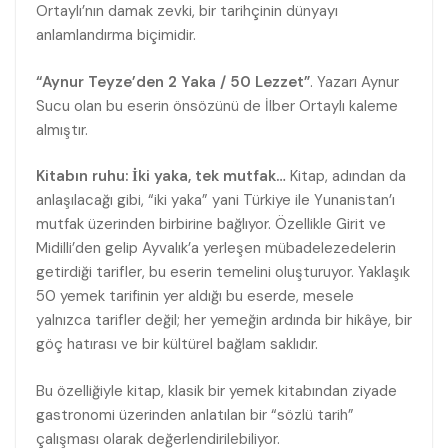
Ortaylı’nın damak zevki, bir tarihçinin dünyayı
anlamlandırma biçimidir.
“Aynur Teyze’den 2 Yaka / 50 Lezzet”
. Yazarı Aynur
Sucu olan bu eserin önsözünü de İlber Ortaylı kaleme
almıştır.
Kitabın ruhu: İki yaka, tek mutfak…
Kitap, adından da
anlaşılacağı gibi, “iki yaka” yani Türkiye ile Yunanistan’ı
mutfak üzerinden birbirine bağlıyor. Özellikle Girit ve
Midilli’den gelip Ayvalık’a yerleşen mübadelezedelerin
getirdiği tarifler, bu eserin temelini oluşturuyor. Yaklaşık
50 yemek tarifinin yer aldığı bu eserde, mesele
yalnızca tarifler değil; her yemeğin ardında bir hikâye, bir
göç hatırası ve bir kültürel bağlam saklıdır.
Bu özelliğiyle kitap, klasik bir yemek kitabından ziyade
gastronomi üzerinden anlatılan bir “sözlü tarih”
çalışması olarak değerlendirilebiliyor.