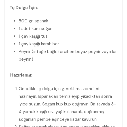
İç Dolgu İçin:
500 gr ıspanak
1 adet kuru soğan
1 çay kaşığı tuz
1 çay kaşığı karabiber
Peynir (isteğe bağlı; tercihen beyaz peynir veya lor
peyniri)
Hazırlanışı:
Öncelikle iç dolgu için gerekli malzemeleri
hazırlayın. Ispanakları temizleyip yıkadıktan sonra
iyice süzün. Soğanı küp küp doğrayın. Bir tavada 3-
4 yemek kaşığı sıvı yağ kullanarak, doğranmış
soğanları pembeleşinceye kadar kavurun.
Soğanlar pembeleştikten sonra ıspanakları ekleyin