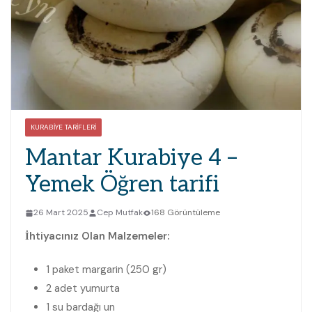
KURABIYE TARIFLERI
Mantar Kurabiye 4 –
Yemek Öğren tarifi
26 Mart 2025
Cep Mutfak
168 Görüntüleme
İhtiyacınız Olan Malzemeler:
1 paket margarin (250 gr)
2 adet yumurta
1 su bardağı un