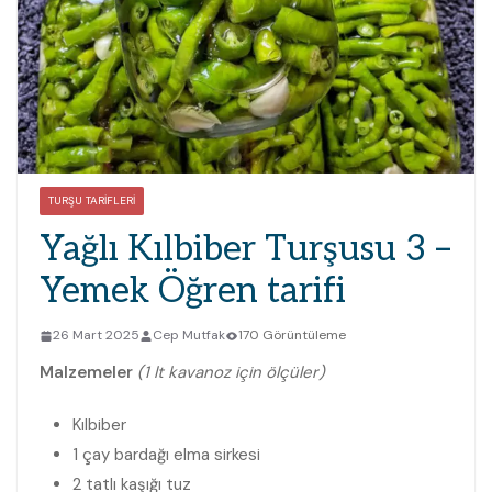
TURŞU TARIFLERI
Yağlı Kılbiber Turşusu 3 –
Yemek Öğren tarifi
26 Mart 2025
Cep Mutfak
170 Görüntüleme
Malzemeler
(1 lt kavanoz için ölçüler)
Kılbiber
1 çay bardağı elma sirkesi
2 tatlı kaşığı tuz