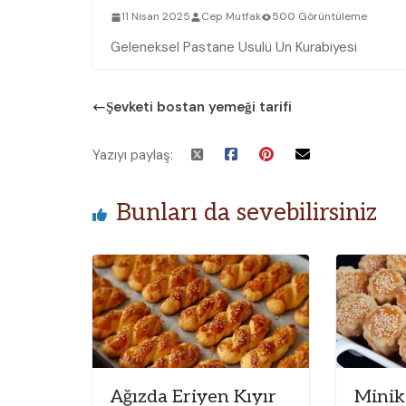
11 Nisan 2025
Cep Mutfak
500 Görüntüleme
Geleneksel Pastane Usulü Un Kurabiyesi
Şevketi bostan yemeği tarifi
Yazıyı paylaş:
Bunları da sevebilirsiniz
Ağızda Eriyen Kıyır
Minik