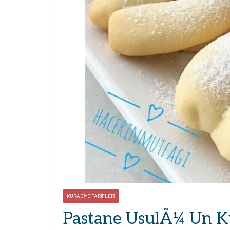
KURABIYE TARIFLERI
Pastane UsulÃ¼ Un Kur