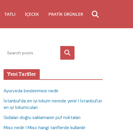
TATLI
İÇECEK
PRATIK ÜRÜNLER
Ara
Yeni Tarifler
Ayurveda beslenmesi nedir
İstanbul’da en iyi lokum nerede yenir I İstanbul’un
en iyi lokumcuları
Gıdaları doğru saklamanın püf noktaları
Miso nedir I Miso hangi tariflerde kullanılır