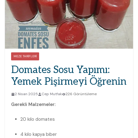
MEZE TARIFLERI
Domates Sosu Yapımı:
Yemek Pişirmeyi Öğrenin
2 Nisan 2025
Cep Mutfak
226 Görüntüleme
Gerekli Malzemeler:
20 kilo domates
4 kilo kapya biber