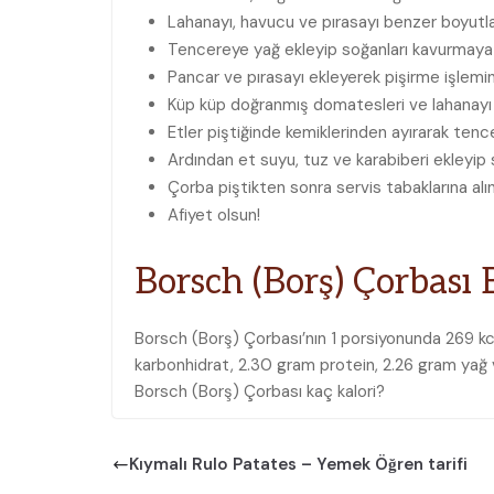
Lahanayı, havucu ve pırasayı benzer boyutl
Tencereye yağ ekleyip soğanları kavurmaya 
Pancar ve pırasayı ekleyerek pişirme işlem
Küp küp doğranmış domatesleri ve lahanayı
Etler piştiğinde kemiklerinden ayırarak tenc
Ardından et suyu, tuz ve karabiberi ekleyi
Çorba piştikten sonra servis tabaklarına al
Afiyet olsun!
Borsch (Borş) Çorbası
B
Borsch (Borş) Çorbası’nın 1 porsiyonunda 269 kc
karbonhidrat, 2.30 gram protein, 2.26 gram yağ v
Borsch (Borş) Çorbası kaç kalori?
Kıymalı Rulo Patates – Yemek Öğren tarifi