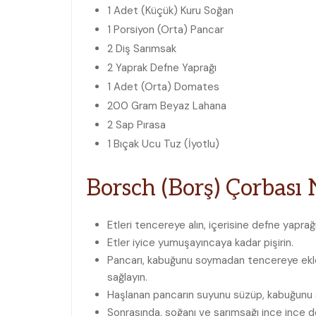
1 Adet (Küçük)
Kuru Soğan
1 Porsiyon (Orta)
Pancar
2 Diş
Sarımsak
2 Yaprak
Defne Yaprağı
1 Adet (Orta)
Domates
200 Gram
Beyaz Lahana
2 Sap
Pırasa
1 Bıçak Ucu
Tuz (İyotlu)
Borsch (Borş) Çorbası
N
Etleri tencereye alın, içerisine defne yaprağ
Etler iyice yumuşayıncaya kadar pişirin.
Pancarı, kabuğunu soymadan tencereye ekley
sağlayın.
Haşlanan pancarın suyunu süzüp, kabuğunu 
Sonrasında, soğanı ve sarımsağı ince ince d