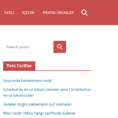
TATLI
İÇECEK
PRATIK ÜRÜNLER
Ara
Yeni Tarifler
Ayurveda beslenmesi nedir
İstanbul’da en iyi lokum nerede yenir I İstanbul’un
en iyi lokumcuları
Gıdaları doğru saklamanın püf noktaları
Miso nedir I Miso hangi tariflerde kullanılır