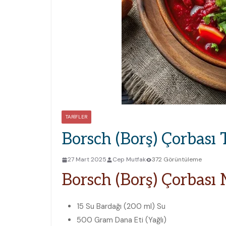
TARIFLER
Borsch (Borş) Çorbası T
27 Mart 2025
Cep Mutfak
372 Görüntüleme
Borsch (Borş) Çorbası
M
15 Su Bardağı (200 ml)
Su
500 Gram
Dana Eti (Yağlı)