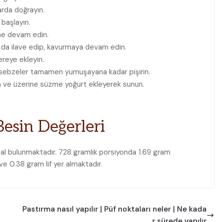
arda doğrayın.
başlayın.
ine devam edin.
 da ilave edip, kavurmaya devam edin.
ereye ekleyin.
p sebzeler tamamen yumuşayana kadar pişirin.
ın ve üzerine süzme yoğurt ekleyerek sunun.
esin Değerleri
al bulunmaktadır. 728 gramlık porsiyonda 1.69 gram
e 0.38 gram lif yer almaktadır.
Pastırma nasıl yapılır | Püf noktaları neler | Ne kada
r sürede yapılır