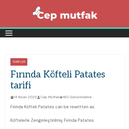
Skip
to
content
TARIFLER
Fırında Köfteli Patates
tarifi
14 Nisan 2025
Cep Mutfak
160 Görüntüleme
Fırında Köfteli Patates can be rewritten as:
Köftelerle Zenginleştirilmiş Fırında Patates