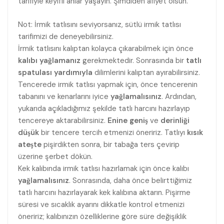
tarifiyle keyifli anlar yaşayın. Şimdiden afiyet olsun.
Not: İrmik tatlısını seviyorsanız, sütlü irmik tatlısı
tarifimizi de deneyebilirsiniz.
İrmik tatlısını kalıptan kolayca çıkarabilmek için önce
kalıbı yağlamanız
gerekmektedir. Sonrasında bir
tatlı
spatulası yardımıyla
dilimlerini kalıptan ayırabilirsiniz.
Tencerede irmik tatlısı yapmak için, önce tencerenin
tabanını ve kenarlarını iyice
yağlamalısınız
. Ardından,
yukarıda açıkladığımız şekilde tatlı harcını hazırlayıp
tencereye aktarabilirsiniz.
Enine geniş
ve
derinliği
düşük
bir tencere tercih etmenizi öneririz. Tatlıyı
kısık
ateşte
pişirdikten sonra, bir tabağa ters çevirip
üzerine şerbet dökün.
Kek kalıbında irmik tatlısı hazırlamak için önce kalıbı
yağlamalısınız
. Sonrasında, daha önce belirttiğimiz
tatlı harcını hazırlayarak kek kalıbına aktarın. Pişirme
süresi ve sıcaklık ayarını dikkatle kontrol etmenizi
öneririz; kalıbınızın özelliklerine göre süre değişiklik