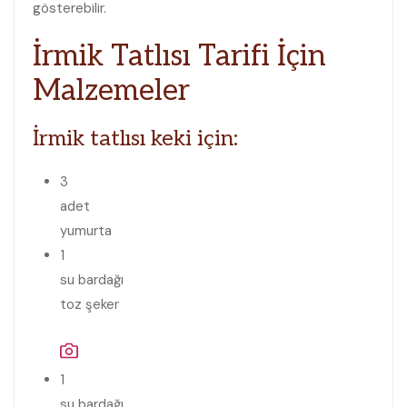
gösterebilir.
İrmik Tatlısı Tarifi İçin
Malzemeler
İrmik tatlısı keki için:
3
adet
yumurta
1
su bardağı
toz şeker
1
su bardağı