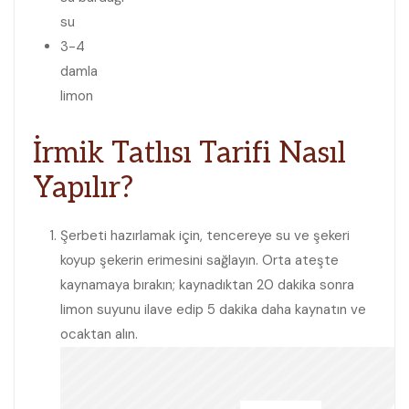
su
3-4
damla
limon
İrmik Tatlısı Tarifi Nasıl
Yapılır?
Şerbeti hazırlamak için, tencereye su ve şekeri
koyup şekerin erimesini sağlayın. Orta ateşte
kaynamaya bırakın; kaynadıktan 20 dakika sonra
limon suyunu ilave edip 5 dakika daha kaynatın ve
ocaktan alın.