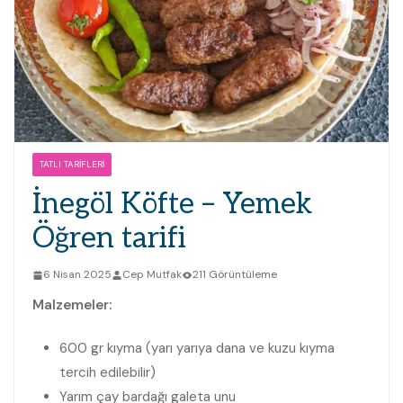
TATLI TARIFLERI
İnegöl Köfte – Yemek
Öğren tarifi
6 Nisan 2025
Cep Mutfak
211 Görüntüleme
Malzemeler:
600 gr kıyma (yarı yarıya dana ve kuzu kıyma
tercih edilebilir)
Yarım çay bardağı galeta unu