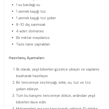
1 su bardağı su
1 yemek kaşığı tuz
1 yemek kaşığı toz şeker
8-10 diş sarımsak
4 adet domates
Bir miktar maydanoz
Taze nane yaprakları
Hazırlanış Aşamaları:
İlk olarak, yeşil biberleri güzelce yıkayın ve saplarını
kısaltarak hazırlayın.
Bir tencereye zeytinyağı, sirke, su, tuz ve toz
şekeri ekleyin.
Tüm bu karışımı tencereye dökün, ardından yeşil
biberleri ilave edin.
Malzemeleri ara sıra karıştırarak yaklaşık 10 dakika