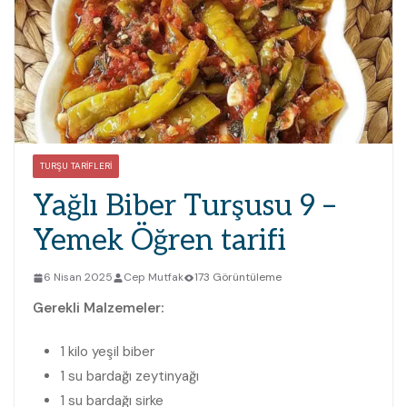
TURŞU TARIFLERI
Yağlı Biber Turşusu 9 –
Yemek Öğren tarifi
6 Nisan 2025
Cep Mutfak
173 Görüntüleme
Gerekli Malzemeler:
1 kilo yeşil biber
1 su bardağı zeytinyağı
1 su bardağı sirke