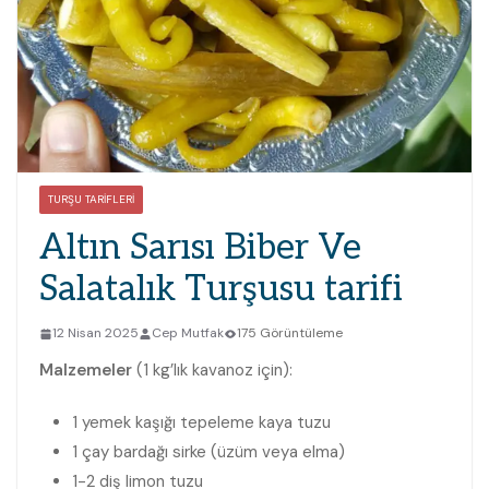
TURŞU TARIFLERI
Altın Sarısı Biber Ve
Salatalık Turşusu tarifi
12 Nisan 2025
Cep Mutfak
175 Görüntüleme
Malzemeler
(1 kg’lık kavanoz için):
1 yemek kaşığı tepeleme kaya tuzu
1 çay bardağı sirke (üzüm veya elma)
1-2 diş limon tuzu