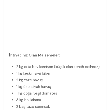
İhtiyacınız Olan Malzemeler:
2 kg orta boy kornişon (küçük olan tercih edilmez)
1 kg keskin sivri biber
2 kg taze havuç
1 kg özel siyah havuç
1 kg doğal yeşil domates
3 kg bol lahana
2 baş taze sarımsak