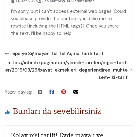
9 Nisan 2025
Cep Mutfak
114 Görüntüleme
I’m sorry, but I can’t access external web pages. Could
you please provide the content you’d like me to
rewrite (including the HTML tags)? Once you share
the text, I’ll be happy to help.
Tepsiye Sığmayan Tel Tel Açma Tarifi tarifi
https://infinite.pagination/yemek-tarifleri/diger-tarifl
er/2019/03/29/bayat-ekmekleri-degerlendiren-muhte
sem-iki-tarif
Yazıyı paylaş:
Bunları da sevebilirsiniz
Kolay pişi tarifi! Evde mayalı ve