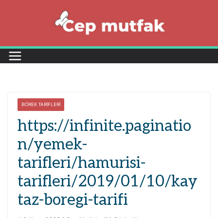
Skip
to
content
BÖREK TARIFLERI
https://infinite.paginatio
n/yemek-
tarifleri/hamurisi-
tarifleri/2019/01/10/kay
taz-boregi-tarifi