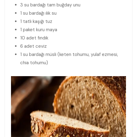
3 su bardağı tam buğday unu
1 su bardağı ılık su
1 tatlı kaşığı tuz
1 paket kuru maya
10 adet fındık
6 adet ceviz
1 su bardağı müsli (keten tohumu, yulaf ezmesi,
chia tohumu)