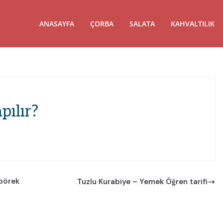
ANASAYFA
ÇORBA
SALATA
KAHVALTILIK
pılır?
 börek
Tuzlu Kurabiye – Yemek Öğren tarifi